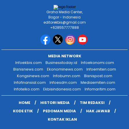
Graha Media Center,
Bogor - Indonesia
editorekbis@gmail.com
+628557777888
MEDIA NETWORK
Infoekbis.com
Businesstoday.id
Infoekonomi.com
Bisnisnews.com
Ekonominews.com
Infoemiten.com
Kongsinews.com
Infobumn.com
Bisnispost.com
Infofinansial.com
Infoesdm.com
Mediaemiten.com
Infotelko.com
Ekbisindonesia.com
Infomaritim.com
HOME
HISTORI MEDIA
TIM REDAKSI
KODE ETIK
PEDOMAN MEDIA
HAK JAWAB
KONTAK IKLAN