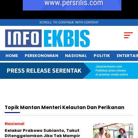
SCROLL TO CONTINUE WITH CONTENT
HOME
PEREKONOMIAN
NASIONAL
POLITIK
ENTERTA
Topik
Mantan Menteri Kelautan Dan Perikanan
Nasional
Kelakar Prabowo Subianto, Takut
Ditenggelamkan Jika Tak Mampir