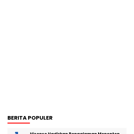
BERITA POPULER
Hisense Hadirkan Pengalaman Menonton