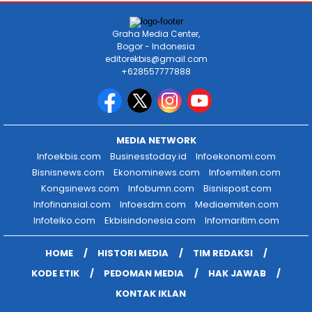
Graha Media Center,
Bogor - Indonesia
editorekbis@gmail.com
+628557777888
MEDIA NETWORK
Infoekbis.com
Businesstoday.id
Infoekonomi.com
Bisnisnews.com
Ekonominews.com
Infoemiten.com
Kongsinews.com
Infobumn.com
Bisnispost.com
Infofinansial.com
Infoesdm.com
Mediaemiten.com
Infotelko.com
Ekbisindonesia.com
Infomaritim.com
HOME
HISTORI MEDIA
TIM REDAKSI
KODE ETIK
PEDOMAN MEDIA
HAK JAWAB
KONTAK IKLAN