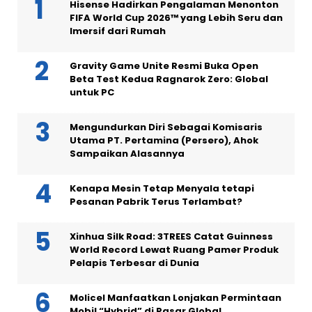
Hisense Hadirkan Pengalaman Menonton
FIFA World Cup 2026™ yang Lebih Seru dan
Imersif dari Rumah
Gravity Game Unite Resmi Buka Open
Beta Test Kedua Ragnarok Zero: Global
untuk PC
Mengundurkan Diri Sebagai Komisaris
Utama PT. Pertamina (Persero), Ahok
Sampaikan Alasannya
Kenapa Mesin Tetap Menyala tetapi
Pesanan Pabrik Terus Terlambat?
Xinhua Silk Road: 3TREES Catat Guinness
World Record Lewat Ruang Pamer Produk
Pelapis Terbesar di Dunia
Molicel Manfaatkan Lonjakan Permintaan
Mobil “Hybrid” di Pasar Global,