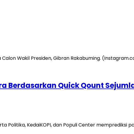
ra Berdasarkan Quick Qount Sejuml
ta Politika, KedaiKOPI, dan Populi Center memprediksi