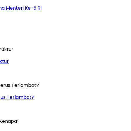
na Menteri Ke-5 RI
ktur
rus Terlambat?