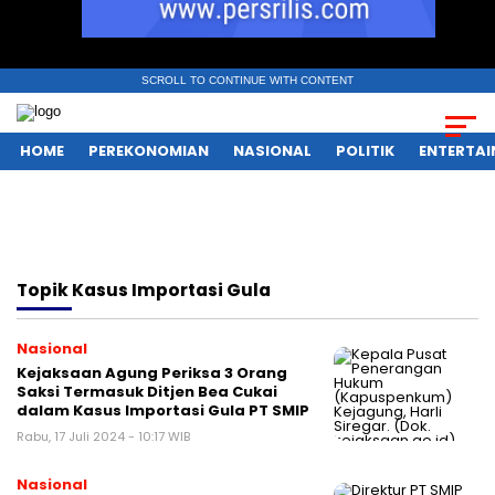
SCROLL TO CONTINUE WITH CONTENT
HOME
PEREKONOMIAN
NASIONAL
POLITIK
ENTERTA
Topik
Kasus Importasi Gula
Nasional
Kejaksaan Agung Periksa 3 Orang
Saksi Termasuk Ditjen Bea Cukai
dalam Kasus Importasi Gula PT SMIP
Rabu, 17 Juli 2024 - 10:17 WIB
Nasional