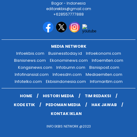
Bogor - Indonesia
editorekbis@gmail.com
+628557777888
MEDIA NETWORK
Infoekbis.com
Businesstoday.id
Infoekonomi.com
Bisnisnews.com
Ekonominews.com
Infoemiten.com
Kongsinews.com
Infobumn.com
Bisnispost.com
Infofinansial.com
Infoesdm.com
Mediaemiten.com
Infotelko.com
Ekbisindonesia.com
Infomaritim.com
HOME
HISTORI MEDIA
TIM REDAKSI
KODE ETIK
PEDOMAN MEDIA
HAK JAWAB
KONTAK IKLAN
INFO EKBIS NETWORK @2023