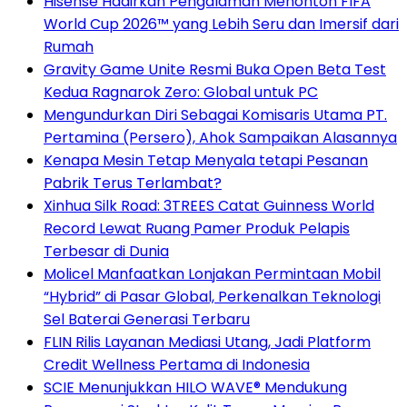
Hisense Hadirkan Pengalaman Menonton FIFA
World Cup 2026™ yang Lebih Seru dan Imersif dari
Rumah
Gravity Game Unite Resmi Buka Open Beta Test
Kedua Ragnarok Zero: Global untuk PC
Mengundurkan Diri Sebagai Komisaris Utama PT.
Pertamina (Persero), Ahok Sampaikan Alasannya
Kenapa Mesin Tetap Menyala tetapi Pesanan
Pabrik Terus Terlambat?
Xinhua Silk Road: 3TREES Catat Guinness World
Record Lewat Ruang Pamer Produk Pelapis
Terbesar di Dunia
Molicel Manfaatkan Lonjakan Permintaan Mobil
“Hybrid” di Pasar Global, Perkenalkan Teknologi
Sel Baterai Generasi Terbaru
FLIN Rilis Layanan Mediasi Utang, Jadi Platform
Credit Wellness Pertama di Indonesia
SCIE Menunjukkan HILO WAVE® Mendukung