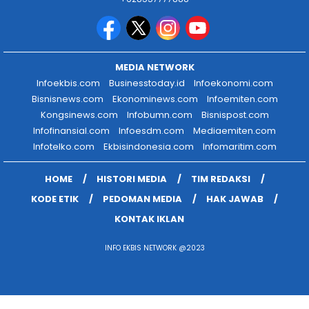
MEDIA NETWORK
Infoekbis.com
Businesstoday.id
Infoekonomi.com
Bisnisnews.com
Ekonominews.com
Infoemiten.com
Kongsinews.com
Infobumn.com
Bisnispost.com
Infofinansial.com
Infoesdm.com
Mediaemiten.com
Infotelko.com
Ekbisindonesia.com
Infomaritim.com
HOME
HISTORI MEDIA
TIM REDAKSI
KODE ETIK
PEDOMAN MEDIA
HAK JAWAB
KONTAK IKLAN
INFO EKBIS NETWORK @2023