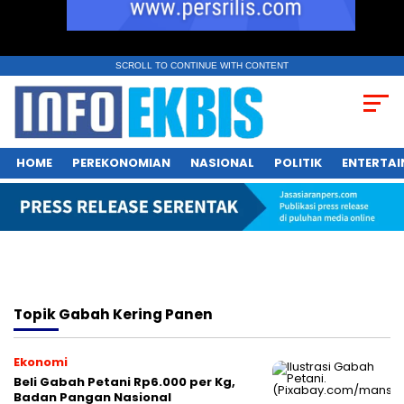
SCROLL TO CONTINUE WITH CONTENT
HOME
PEREKONOMIAN
NASIONAL
POLITIK
ENTERTA
Topik
Gabah Kering Panen
Ekonomi
Beli Gabah Petani Rp6.000 per Kg,
Badan Pangan Nasional