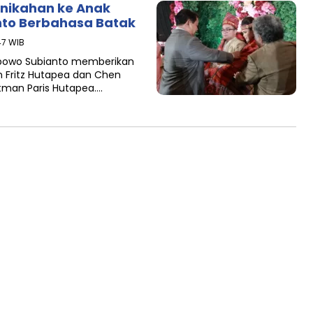
nikahan ke Anak
nto Berbahasa Batak
47 WIB
abowo Subianto memberikan
 Fritz Hutapea dan Chen
otman Paris Hutapea….