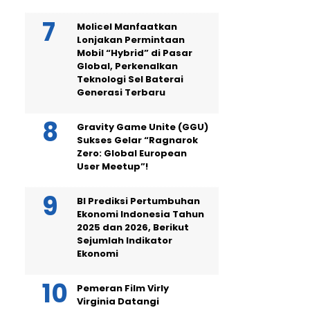
Molicel Manfaatkan
Lonjakan Permintaan
Mobil “Hybrid” di Pasar
Global, Perkenalkan
Teknologi Sel Baterai
Generasi Terbaru
Gravity Game Unite (GGU)
Sukses Gelar “Ragnarok
Zero: Global European
User Meetup”!
BI Prediksi Pertumbuhan
Ekonomi Indonesia Tahun
2025 dan 2026, Berikut
Sejumlah Indikator
Ekonomi
Pemeran Film Virly
Virginia Datangi