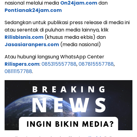
nasional melalui media
On24jam.com
dan
Pontianak24jam.com
Sedangkan untuk publikasi press release di media ini
atau serentak di puluhan media lainnya, klik
Rilisbisnis.com
(khusus media ekbis) dan
Jasasiaranpers.com
(media nasional)
Atau hubungi langsung WhatsApp Center
Rilispers.com
:
085315557788
,
087815557788
,
08111157788
.