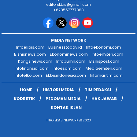
editorekbis@gmail.com
+628557777888
MEDIA NETWORK
Infoekbis.com
Businesstoday.id
Infoekonomi.com
Bisnisnews.com
Ekonominews.com
Infoemiten.com
Kongsinews.com
Infobumn.com
Bisnispost.com
Infofinansial.com
Infoesdm.com
Mediaemiten.com
Infotelko.com
Ekbisindonesia.com
Infomaritim.com
HOME
HISTORI MEDIA
TIM REDAKSI
KODE ETIK
PEDOMAN MEDIA
HAK JAWAB
KONTAK IKLAN
INFO EKBIS NETWORK @2023