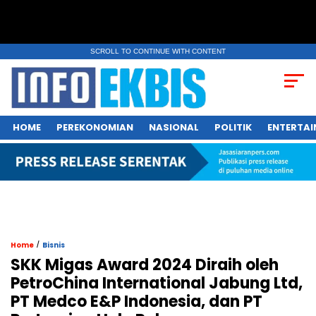
SCROLL TO CONTINUE WITH CONTENT
HOME
PEREKONOMIAN
NASIONAL
POLITIK
ENTERTA
/
Home
Bisnis
SKK Migas Award 2024 Diraih oleh
PetroChina International Jabung Ltd,
PT Medco E&P Indonesia, dan PT