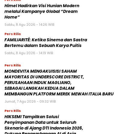
Himel Hadirkan Visi Hunian Modern
melalui Kampanye Global “Dream
Home”
Sabtu, 8 Agu 2026 - 14:26 WIB
Pers Rilis
FAMILIARITÉ: Ketika Sinema dan Sastra
Bertemu dalam Sebuah Karya Puitis
Sabtu, 8 Agu 2026 - 14:19 WIB
Pers Rilis
MONDEVITA MENGAKUISISI SAHAM
MAYORITAS DI UNDERSCORE DISTRICT,
PERUSAHAAN INDUK MAGLIANO,
SEBAGAI LANGKAH KEDUA DALAM
MEMBANGUN PLATFORM MEREK MEWAH ITALIA BARU
Jumat, 7 Agu 2026 - 09:32 WIB
Pers Rilis
HIKSEMI Tampilkan Solusi
Penyimpanan Data untuk Seluruh
Skenario di Ajang DTI Indonesia 2026,
Dukung Pengembangan AI di Asia