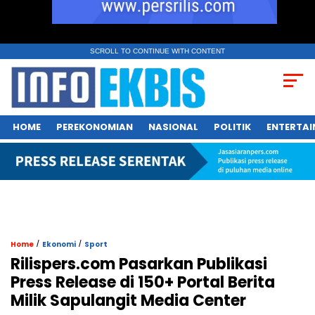
SCROLL TO CONTINUE WITH CONTENT
HOME
PEREKONOMIAN
NASIONAL
POLITIK
ENTERTA
/
/
Home
Ekonomi
Sport
Rilispers.com Pasarkan Publikasi
Press Release di 150+ Portal Berita
Milik Sapulangit Media Center