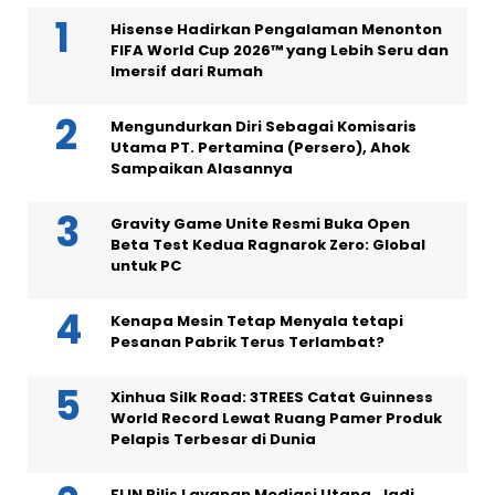
Hisense Hadirkan Pengalaman Menonton
FIFA World Cup 2026™ yang Lebih Seru dan
Imersif dari Rumah
Mengundurkan Diri Sebagai Komisaris
Utama PT. Pertamina (Persero), Ahok
Sampaikan Alasannya
Gravity Game Unite Resmi Buka Open
Beta Test Kedua Ragnarok Zero: Global
untuk PC
Kenapa Mesin Tetap Menyala tetapi
Pesanan Pabrik Terus Terlambat?
Xinhua Silk Road: 3TREES Catat Guinness
World Record Lewat Ruang Pamer Produk
Pelapis Terbesar di Dunia
FLIN Rilis Layanan Mediasi Utang, Jadi