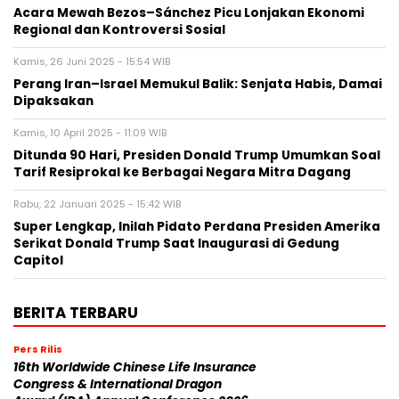
Acara Mewah Bezos–Sánchez Picu Lonjakan Ekonomi
Regional dan Kontroversi Sosial
Kamis, 26 Juni 2025 - 15:54 WIB
Perang Iran–Israel Memukul Balik: Senjata Habis, Damai
Dipaksakan
Kamis, 10 April 2025 - 11:09 WIB
Ditunda 90 Hari, Presiden Donald Trump Umumkan Soal
Tarif Resiprokal ke Berbagai Negara Mitra Dagang
Rabu, 22 Januari 2025 - 15:42 WIB
Super Lengkap, Inilah Pidato Perdana Presiden Amerika
Serikat Donald Trump Saat Inaugurasi di Gedung
Capitol
BERITA TERBARU
Pers Rilis
16th Worldwide Chinese Life Insurance
Congress & International Dragon