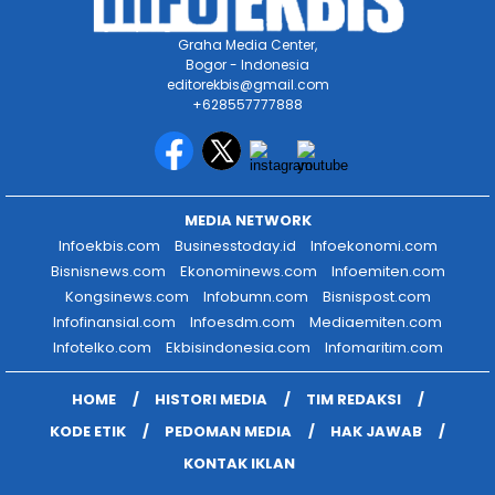
Graha Media Center,
Bogor - Indonesia
editorekbis@gmail.com
+628557777888
MEDIA NETWORK
Infoekbis.com
Businesstoday.id
Infoekonomi.com
Bisnisnews.com
Ekonominews.com
Infoemiten.com
Kongsinews.com
Infobumn.com
Bisnispost.com
Infofinansial.com
Infoesdm.com
Mediaemiten.com
Infotelko.com
Ekbisindonesia.com
Infomaritim.com
HOME
HISTORI MEDIA
TIM REDAKSI
KODE ETIK
PEDOMAN MEDIA
HAK JAWAB
KONTAK IKLAN