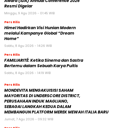
Award (IDA) Annual Conference 2026
Resmi Digelar
Minggu, 9 Agu 2026 - 01:45 WIB
Pers Rilis
Himel Hadirkan Visi Hunian Modern
melalui Kampanye Global “Dream
Home”
Sabtu, 8 Agu 2026 - 14:26 WIB
Pers Rilis
FAMILIARITÉ: Ketika Sinema dan Sastra
Bertemu dalam Sebuah Karya Puitis
Sabtu, 8 Agu 2026 - 14:19 WIB
Pers Rilis
MONDEVITA MENGAKUISISI SAHAM
MAYORITAS DI UNDERSCORE DISTRICT,
PERUSAHAAN INDUK MAGLIANO,
SEBAGAI LANGKAH KEDUA DALAM
MEMBANGUN PLATFORM MEREK MEWAH ITALIA BARU
Jumat, 7 Agu 2026 - 09:32 WIB
Pers Rilis