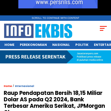
SCROLL TO CONTINUE WITH CONTENT
HOME
PEREKONOMIAN
NASIONAL
POLITIK
ENTERTA
/
Home
Internasional
Raup Pendapatan Bersih 18,15 Miliar
Dolar AS pada Q2 2024, Bank
Terbesar Amerika Serikat, JPMorgan