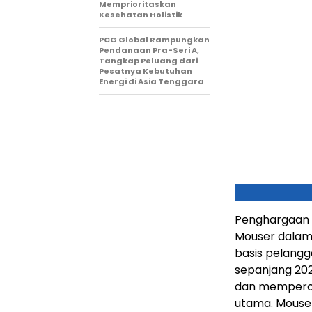
Memprioritaskan
Kesehatan Holistik
PCG Global Rampungkan
Pendanaan Pra-Seri A,
Tangkap Peluang dari
Pesatnya Kebutuhan
Energi di Asia Tenggara
Penghargaan 
Mouser dala
basis pelangga
sepanjang 202
dan memperce
utama. Mouser