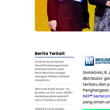
Berita Terkait
UOB Perkuat Bisnis
Wealth Management
melalui Kemitraan
SHANGHAI, 8 
Distribusi Strategis
dengan Allianz Global
distributor g
Investors
terbaru dan pr
Mitrade Raih Gelar “AI
Penghargaan 
Broker of the Year 2026”,
NXP
®
Semicon
Hadirkan MitradeGPT
Versi Terbaru di Asia
yang aman unt
UNISOC Lyric Audio: