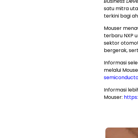
Business Dev
satu mitra ut
terkini bagi ahl
Mouser menaw
terbaru NXP 
sektor otomoti
bergerak, sert
Informasi se
melalui Mouse
semiconducto
Informasi leb
Mouser:
http