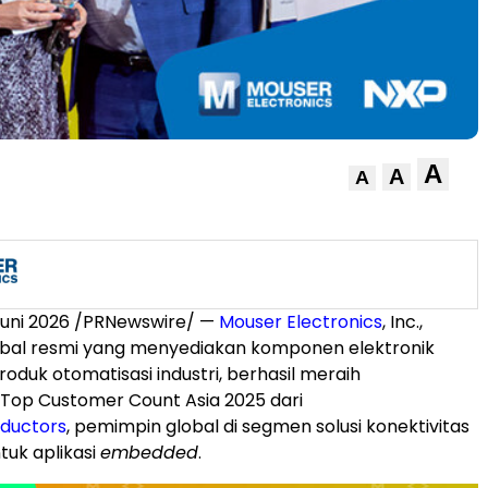
A
A
A
Juni 2026 /PRNewswire/ —
Mouser Electronics
, Inc.,
lobal resmi yang menyediakan komponen elektronik
oduk otomatisasi industri, berhasil meraih
Top Customer Count Asia 2025 dari
ductors
, pemimpin global di segmen solusi konektivitas
uk aplikasi
embedded
.