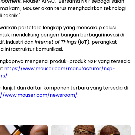
elopment
, Mouser APAC. "Bersama NXP sebagai salah
ama kami, Mouser akan terus menghadirkan teknologi
i teknik."
arkan portofolio lengkap yang mencakup solusi
untuk mendukung pengembangan berbagai inovasi di
f, industri dan
Internet of Things
(IoT), perangkat
a infrastruktur komunikasi.
lengkapnya mengenai produk-produk NXP yang tersedia
r:
https://www.mouser.com/manufacturer/nxp-
rs/
.
ih lanjut dan daftar komponen terbaru yang tersedia di
s://www.mouser.com/newsroom/
.