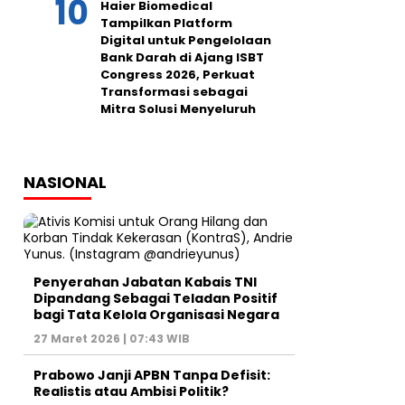
Haier Biomedical
Tampilkan Platform
Digital untuk Pengelolaan
Bank Darah di Ajang ISBT
Congress 2026, Perkuat
Transformasi sebagai
Mitra Solusi Menyeluruh
NASIONAL
Penyerahan Jabatan Kabais TNI
Dipandang Sebagai Teladan Positif
bagi Tata Kelola Organisasi Negara
27 Maret 2026 | 07:43 WIB
Prabowo Janji APBN Tanpa Defisit:
Realistis atau Ambisi Politik?