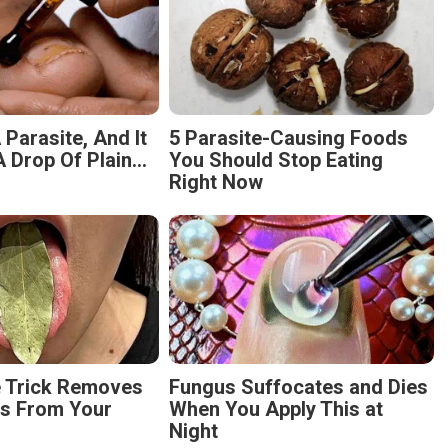
 Parasite, And It
5 Parasite-Causing Foods
 Drop Of Plain...
You Should Stop Eating
Right Now
e Trick Removes
Fungus Suffocates and Dies
es From Your
When You Apply This at
Night