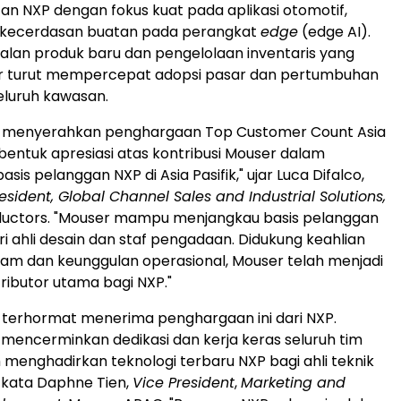
an NXP dengan fokus kuat pada aplikasi otomotif,
ta kecerdasan buatan pada perangkat
edge
(edge AI).
alan produk baru dan pengelolaan inventaris yang
ser turut mempercepat adopsi pasar dan pertumbuhan
seluruh kawasan.
 menyerahkan penghargaan Top Customer Count Asia
bentuk apresiasi atas kontribusi Mouser dalam
is pelanggan NXP di Asia Pasifik," ujar Luca Difalco,
esident, Global Channel Sales and Industrial Solutions,
uctors. "Mouser mampu menjangkau basis pelanggan
ri ahli desain dan staf pengadaan. Didukung keahlian
am dan keunggulan operasional, Mouser telah menjadi
tributor utama bagi NXP."
 terhormat menerima penghargaan ini dari NXP.
 mencerminkan dedikasi dan kerja keras seluruh tim
menghadirkan teknologi terbaru NXP bagi ahli teknik
" kata Daphne Tien,
Vice President
,
Marketing and