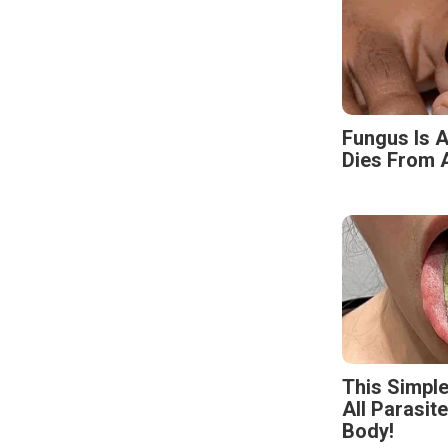
Fungus Is A
Dies From A
This Simpl
All Parasit
Body!