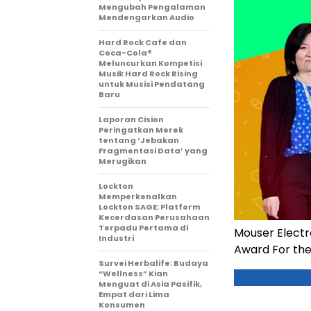
Mengubah Pengalaman
Mendengarkan Audio
Hard Rock Cafe dan
Coca-Cola®
Meluncurkan Kompetisi
Musik Hard Rock Rising
untuk Musisi Pendatang
Baru
Laporan Cision
Peringatkan Merek
tentang ‘Jebakan
Fragmentasi Data’ yang
Merugikan
Lockton
Memperkenalkan
Lockton SAGE: Platform
Kecerdasan Perusahaan
Terpadu Pertama di
Mouser Electr
Industri
Award For the
Survei Herbalife: Budaya
“Wellness” Kian
Menguat di Asia Pasifik,
Empat dari Lima
Konsumen