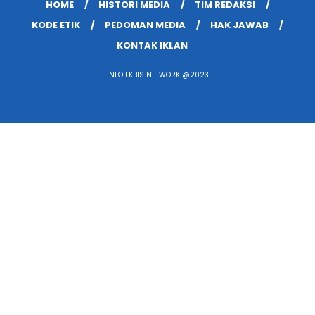
HOME
HISTORI MEDIA
TIM REDAKSI
KODE ETIK
PEDOMAN MEDIA
HAK JAWAB
KONTAK IKLAN
INFO EKBIS NETWORK @2023