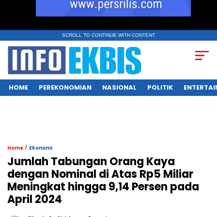
SCROLL TO CONTINUE WITH CONTENT
HOME
PEREKONOMIAN
NASIONAL
POLITIK
ENTERTA
/
Home
Ekonomi
Jumlah Tabungan Orang Kaya
dengan Nominal di Atas Rp5 Miliar
Meningkat hingga 9,14 Persen pada
April 2024