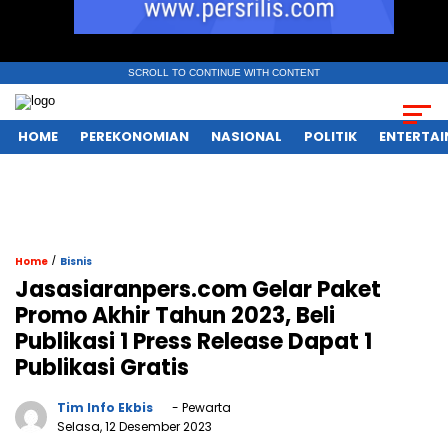
SCROLL TO CONTINUE WITH CONTENT
HOME
PEREKONOMIAN
NASIONAL
POLITIK
ENTERTA
/
Home
Bisnis
Jasasiaranpers.com Gelar Paket
Promo Akhir Tahun 2023, Beli
Publikasi 1 Press Release Dapat 1
Publikasi Gratis
Tim Info Ekbis
- Pewarta
Selasa, 12 Desember 2023