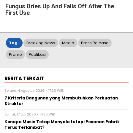
Fungus Dries Up And Falls Off After The
First Use
Tag :
Breaking News
Media
Press Release
Promo
Publikasi
BERITA TERKAIT
Selasa, 4 Agustus 2026 - 17:26 WIB
7 Kriteria Bangunan yang Membutuhkan Perkuatan
Struktur
Jumat, 17 Juli 2026 - 14:36 WIB
Kenapa Mesin Tetap Menyala tetapi Pesanan Pabrik
Terus Terlambat?