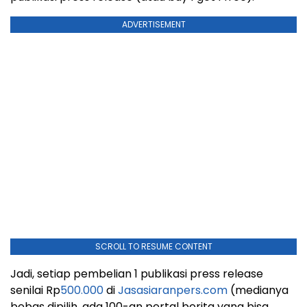
ADVERTISEMENT
SCROLL TO RESUME CONTENT
Jadi, setiap pembelian 1 publikasi press release
senilai Rp
500.000
di
Jasasiaranpers.com
(medianya
bebas dipilih, ada 100-an pertal berita yang bisa