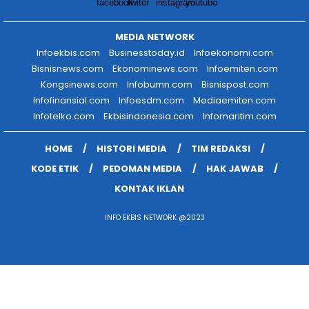
MEDIA NETWORK
Infoekbis.com
Businesstoday.id
Infoekonomi.com
Bisnisnews.com
Ekonominews.com
Infoemiten.com
Kongsinews.com
Infobumn.com
Bisnispost.com
Infofinansial.com
Infoesdm.com
Mediaemiten.com
Infotelko.com
Ekbisindonesia.com
Infomaritim.com
HOME
HISTORI MEDIA
TIM REDAKSI
KODE ETIK
PEDOMAN MEDIA
HAK JAWAB
KONTAK IKLAN
INFO EKBIS NETWORK @2023