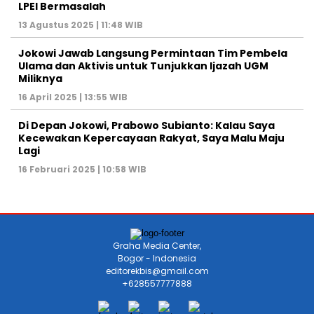
LPEI Bermasalah
13 Agustus 2025 | 11:48 WIB
Jokowi Jawab Langsung Permintaan Tim Pembela
Ulama dan Aktivis untuk Tunjukkan Ijazah UGM
Miliknya
16 April 2025 | 13:55 WIB
Di Depan Jokowi, Prabowo Subianto: Kalau Saya
Kecewakan Kepercayaan Rakyat, Saya Malu Maju
Lagi
16 Februari 2025 | 10:58 WIB
Graha Media Center,
Bogor - Indonesia
editorekbis@gmail.com
+628557777888