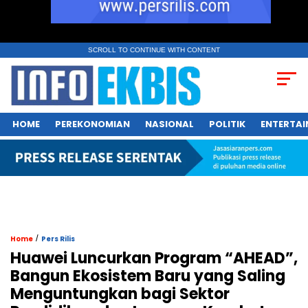
SCROLL TO CONTINUE WITH CONTENT
HOME
PEREKONOMIAN
NASIONAL
POLITIK
ENTERTA
/
Home
Pers Rilis
Huawei Luncurkan Program “AHEAD”,
Bangun Ekosistem Baru yang Saling
Menguntungkan bagi Sektor