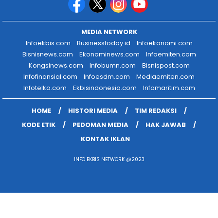
MEDIA NETWORK
Infoekbis.com
Businesstoday.id
Infoekonomi.com
Bisnisnews.com
Ekonominews.com
Infoemiten.com
Kongsinews.com
Infobumn.com
Bisnispost.com
Infofinansial.com
Infoesdm.com
Mediaemiten.com
Infotelko.com
Ekbisindonesia.com
Infomaritim.com
HOME
HISTORI MEDIA
TIM REDAKSI
KODE ETIK
PEDOMAN MEDIA
HAK JAWAB
KONTAK IKLAN
INFO EKBIS NETWORK @2023