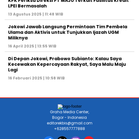
KPK Periksa Direksi PT MAJU Terkait Fasilitas Kredit
LPEI Bermasalah
13 Agustus 2025 | 11:48 WIB
Jokowi Jawab Langsung Permintaan Tim Pembela
Ulama dan Aktivis untuk Tunjukkan Ijazah UGM
Miliknya
16 April 2025 | 13:55 WIB
Di Depan Jokowi, Prabowo Subianto: Kalau Saya
Kecewakan Kepercayaan Rakyat, Saya Malu Maju
Lagi
16 Februari 2025 | 10:58 WIB
Graha Media Center,
Bogor - Indonesia
editorekbis@gmail.com
+628557777888