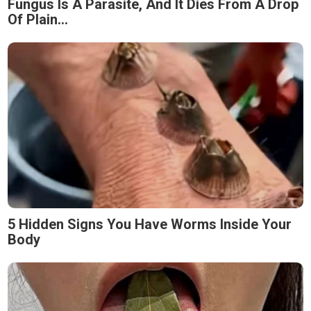
Fungus Is A Parasite, And It Dies From A Drop
Of Plain...
5 Hidden Signs You Have Worms Inside Your
Body