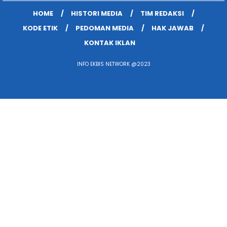
HOME
HISTORI MEDIA
TIM REDAKSI
KODE ETIK
PEDOMAN MEDIA
HAK JAWAB
KONTAK IKLAN
INFO EKBIS NETWORK @2023