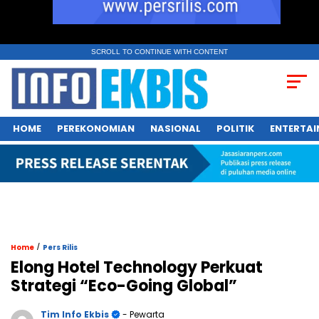
SCROLL TO CONTINUE WITH CONTENT
HOME
PEREKONOMIAN
NASIONAL
POLITIK
ENTERTA
/
Home
Pers Rilis
Elong Hotel Technology Perkuat
Strategi “Eco-Going Global”
Tim Info Ekbis
- Pewarta