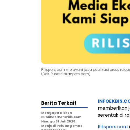
Rilispers.com melayani jasa publikasi press rele
(Dok. Pusatsiaranpers.com)
INFOEKBIS.C
Berita Terkait
memberikan ja
Mengapa Diskon
serentak di ra
Publikasi Persrilis.com
Hingga 31 Juli 2026
Menjadi Peluang Emas
Rilispers.com
Bagi Strategi