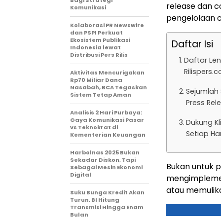
release dan 
Komunikasi
pengelolaan c
Kolaborasi PR Newswire
dan PSPI Perkuat
Ekosistem Publikasi
Daftar Isi
Indonesia lewat
Distribusi Pers Rilis
Daftar Le
Rilispers.
Aktivitas Mencurigakan
Rp70 Miliar Dana
Nasabah, BCA Tegaskan
Sejumlah 
Sistem Tetap Aman
Press Rel
Analisis 2 Hari Purbaya:
Gaya Komunikasi Pasar
Dukung Kl
vs Teknokrat di
Setiap Har
Kementerian Keuangan
Harbolnas 2025 Bukan
Sekadar Diskon, Tapi
Bukan untuk p
Sebagai Mesin Ekonomi
Digital
mengimplemen
atau memulik
Suku Bunga Kredit Akan
Turun, BI Hitung
Transmisi Hingga Enam
Bulan