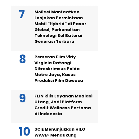
Molicel Manfaatkan
Lonjakan Permintaan
Mobil “Hybrid” di Pasar
Global, Perkenalkan
Teknologi Sel Baterai
Generasi Terbaru
Pemeran Film Virly
Virginia Datangi
Ditreskrimsus Polda
Metro Jaya, Kasus
Produksi Film Dewasa
FLIN Rilis Layanan Mediasi
Utang, Jadi Platform
Credit Wellness Pertama
di Indonesia
SCIE Menunjukkan HILO
WAVE® Mendukung