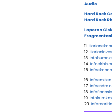
Audio
Hard Rock C
Hard Rock Ri
Laporan Cis
Fragmentasi
11.
Harianekon
12.
Harianinve
13.
Infobumn.
14.
Infoekbis.
15.
Infoekono
16.
Infoemite
17.
Infoesdm.
18.
Infofinansi
19.
Infokumkm
20.
Infomarit