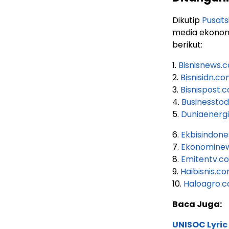
Dikutip
Pusats
media ekonomi
berikut:
1.
Bisnisnews.
2.
Bisnisidn.c
3.
Bisnispost.
4.
Businesstod
5.
Duniaenerg
6.
Ekbisindone
7.
Ekonomine
8.
Emitentv.c
9.
Haibisnis.c
10.
Haloagro.
Baca Juga:
UNISOC Lyri