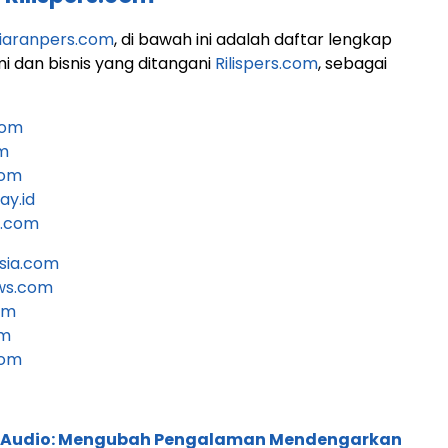
iaranpers.com
, di bawah ini adalah daftar lengkap
 dan bisnis yang ditangani
Rilispers.com
, sebagai
com
om
com
ay.id
i.com
sia.com
ws.com
om
om
com
c Audio: Mengubah Pengalaman Mendengarkan