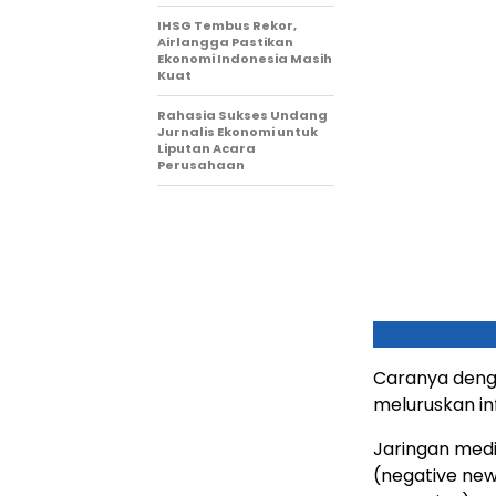
IHSG Tembus Rekor,
Airlangga Pastikan
Ekonomi Indonesia Masih
Kuat
Rahasia Sukses Undang
Jurnalis Ekonomi untuk
Liputan Acara
Perusahaan
Caranya deng
meluruskan in
Jaringan med
(negative ne