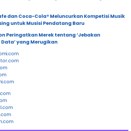
afe dan Coca-Cola® Meluncurkan Kompetisi Musik
sing untuk Musisi Pendatang Baru
ion Peringatkan Merek tentang ‘Jebakan
 Data’ yang Merugikan
omi.com
stor.com
com
com
mi.com
n.com
com
al.com
.com
im.com