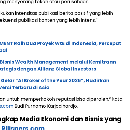
ng menyerang tokoh atau perusahaan.
kan intensitas publikasi berita positif yang lebih
kuensi publikasi konten yang lebih intens.”
ENT Raih Dua Proyek WtE di Indonesia, Percepat
bal
 Bisnis Wealth Management melalui Kemitraan
rategis dengan Allianz Global Investors
 Gelar “AI Broker of the Year 2026”, Hadirkan
ersi Terbaru di Asia
uan untuk memperkokoh reputasi bisa diperoleh,” kata
rs.com
Budi Purnomo Karjodihardjo.
ngkap Media Ekonomi dan Bisnis yang
i
Rilispers.com