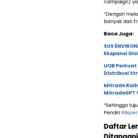
campaign) ya
“Dengan melaku
banyak dan fre
Baca Juga:
SUS ENVIRONM
Ekspansi Glo
UOB Perkuat
Distribusi St
Mitrade Raih
MitradeGPT V
“Sehingga tuj
Pendiri
Rlispe
Daftar Le
Ditangan