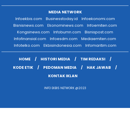
MEDIA NETWORK
Infoekbis.com
Businesstoday.id
Infoekonomi.com
Bisnisnews.com
Ekonominews.com
Infoemiten.com
Kongsinews.com
Infobumn.com
Bisnispost.com
Infofinansial.com
Infoesdm.com
Mediaemiten.com
Infotelko.com
Ekbisindonesia.com
Infomaritim.com
HOME
HISTORI MEDIA
TIM REDAKSI
KODE ETIK
PEDOMAN MEDIA
HAK JAWAB
KONTAK IKLAN
INFO EKBIS NETWORK @2023