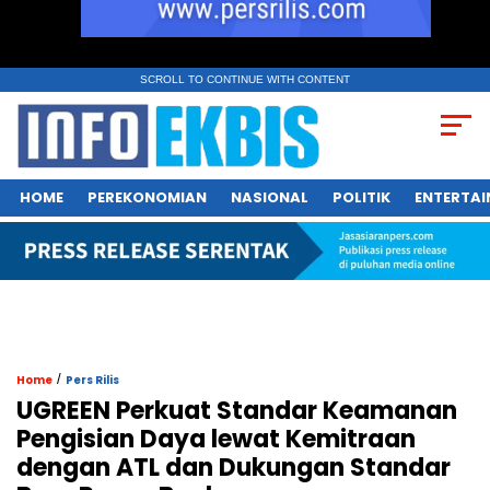
SCROLL TO CONTINUE WITH CONTENT
HOME
PEREKONOMIAN
NASIONAL
POLITIK
ENTERTA
/
Home
Pers Rilis
UGREEN Perkuat Standar Keamanan
Pengisian Daya lewat Kemitraan
dengan ATL dan Dukungan Standar