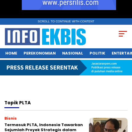
SCROLL TO CONTINUE WITH CONTENT
HOME
PEREKONOMIAN
NASIONAL
POLITIK
ENTERTA
Topik
PLTA
Bisnis
Termasuk PLTA, Indonesia Tawarkan
Sejumlah Proyek Strategis dalam