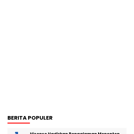
BERITA POPULER
Hisense Hadirkan Pengalaman Menonton