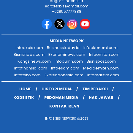
Bogor - Indonesia
editorekbis@gmail.com
+628557777888
MEDIA NETWORK
Infoekbis.com
Businesstoday.id
Infoekonomi.com
Bisnisnews.com
Ekonominews.com
Infoemiten.com
Kongsinews.com
Infobumn.com
Bisnispost.com
Infofinansial.com
Infoesdm.com
Mediaemiten.com
Infotelko.com
Ekbisindonesia.com
Infomaritim.com
HOME
HISTORI MEDIA
TIM REDAKSI
KODE ETIK
PEDOMAN MEDIA
HAK JAWAB
KONTAK IKLAN
INFO EKBIS NETWORK @2023