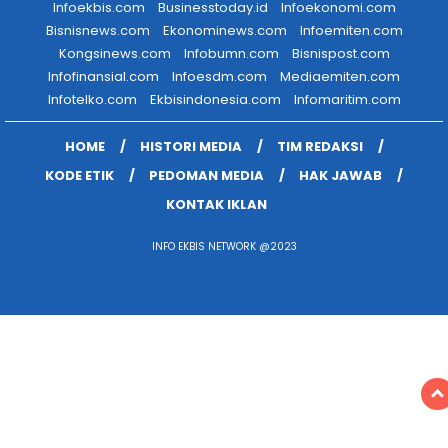
Infoekbis.com
Businesstoday.id
Infoekonomi.com
Bisnisnews.com
Ekonominews.com
Infoemiten.com
Kongsinews.com
Infobumn.com
Bisnispost.com
Infofinansial.com
Infoesdm.com
Mediaemiten.com
Infotelko.com
Ekbisindonesia.com
Infomaritim.com
HOME
HISTORI MEDIA
TIM REDAKSI
KODE ETIK
PEDOMAN MEDIA
HAK JAWAB
KONTAK IKLAN
INFO EKBIS NETWORK @2023