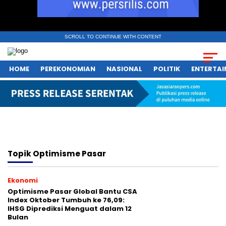
SCROLL TO CONTINUE WITH CONTENT
HOME
PEREKONOMIAN
NASIONAL
POLITIK
ENTERTA
Topik
Optimisme Pasar
Ekonomi
Optimisme Pasar Global Bantu CSA
Index Oktober Tumbuh ke 76,09:
IHSG Diprediksi Menguat dalam 12
Bulan