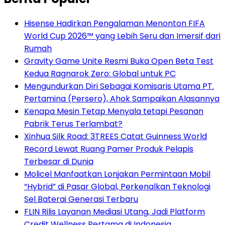
Hisense Hadirkan Pengalaman Menonton FIFA
World Cup 2026™ yang Lebih Seru dan Imersif dari
Rumah
Gravity Game Unite Resmi Buka Open Beta Test
Kedua Ragnarok Zero: Global untuk PC
Mengundurkan Diri Sebagai Komisaris Utama PT.
Pertamina (Persero), Ahok Sampaikan Alasannya
Kenapa Mesin Tetap Menyala tetapi Pesanan
Pabrik Terus Terlambat?
Xinhua Silk Road: 3TREES Catat Guinness World
Record Lewat Ruang Pamer Produk Pelapis
Terbesar di Dunia
Molicel Manfaatkan Lonjakan Permintaan Mobil
“Hybrid” di Pasar Global, Perkenalkan Teknologi
Sel Baterai Generasi Terbaru
FLIN Rilis Layanan Mediasi Utang, Jadi Platform
Credit Wellness Pertama di Indonesia