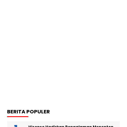
BERITA POPULER
Hisense Hadirkan Pengalaman Menonton