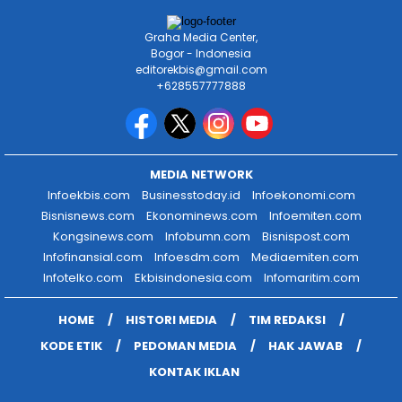
Graha Media Center,
Bogor - Indonesia
editorekbis@gmail.com
+628557777888
MEDIA NETWORK
Infoekbis.com
Businesstoday.id
Infoekonomi.com
Bisnisnews.com
Ekonominews.com
Infoemiten.com
Kongsinews.com
Infobumn.com
Bisnispost.com
Infofinansial.com
Infoesdm.com
Mediaemiten.com
Infotelko.com
Ekbisindonesia.com
Infomaritim.com
HOME
HISTORI MEDIA
TIM REDAKSI
KODE ETIK
PEDOMAN MEDIA
HAK JAWAB
KONTAK IKLAN