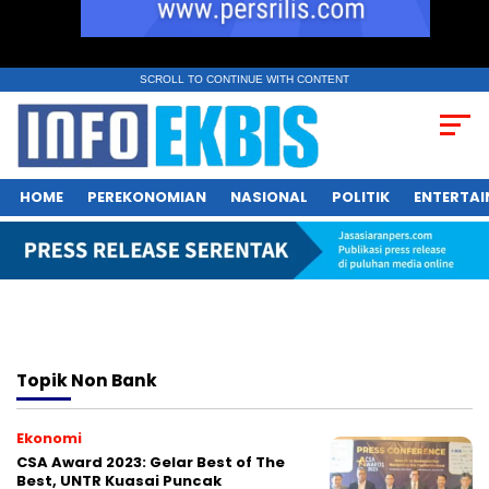
SCROLL TO CONTINUE WITH CONTENT
HOME
PEREKONOMIAN
NASIONAL
POLITIK
ENTERTA
Topik
Non Bank
Ekonomi
CSA Award 2023: Gelar Best of The
Best, UNTR Kuasai Puncak