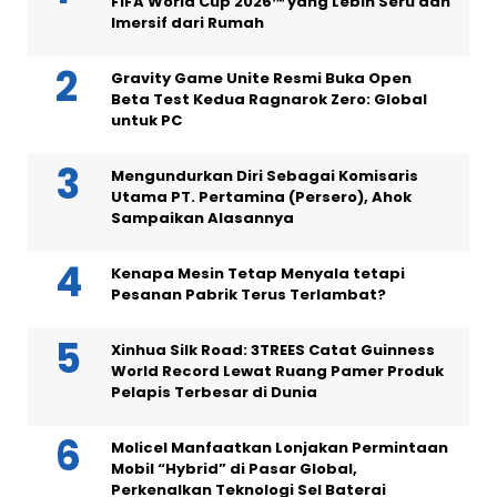
FIFA World Cup 2026™ yang Lebih Seru dan
Imersif dari Rumah
Gravity Game Unite Resmi Buka Open
Beta Test Kedua Ragnarok Zero: Global
untuk PC
Mengundurkan Diri Sebagai Komisaris
Utama PT. Pertamina (Persero), Ahok
Sampaikan Alasannya
Kenapa Mesin Tetap Menyala tetapi
Pesanan Pabrik Terus Terlambat?
Xinhua Silk Road: 3TREES Catat Guinness
World Record Lewat Ruang Pamer Produk
Pelapis Terbesar di Dunia
Molicel Manfaatkan Lonjakan Permintaan
Mobil “Hybrid” di Pasar Global,
Perkenalkan Teknologi Sel Baterai