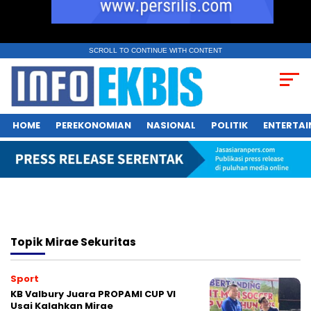
SCROLL TO CONTINUE WITH CONTENT
HOME
PEREKONOMIAN
NASIONAL
POLITIK
ENTERTA
Topik
Mirae Sekuritas
Sport
KB Valbury Juara PROPAMI CUP VI
Usai Kalahkan Mirae