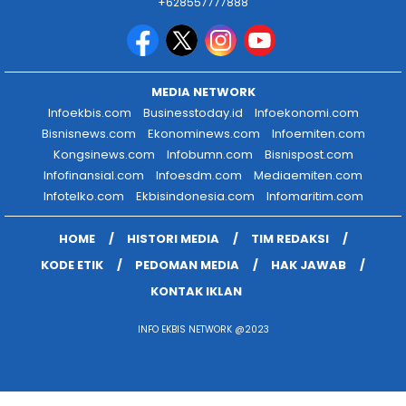
+628557777888
MEDIA NETWORK
Infoekbis.com
Businesstoday.id
Infoekonomi.com
Bisnisnews.com
Ekonominews.com
Infoemiten.com
Kongsinews.com
Infobumn.com
Bisnispost.com
Infofinansial.com
Infoesdm.com
Mediaemiten.com
Infotelko.com
Ekbisindonesia.com
Infomaritim.com
HOME
HISTORI MEDIA
TIM REDAKSI
KODE ETIK
PEDOMAN MEDIA
HAK JAWAB
KONTAK IKLAN
INFO EKBIS NETWORK @2023