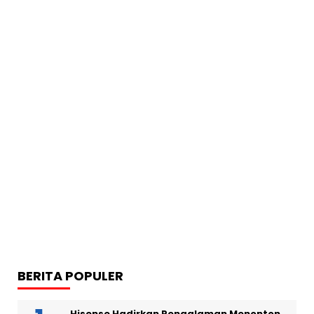
BERITA POPULER
Hisense Hadirkan Pengalaman Menonton