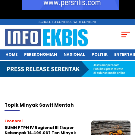
SCROLL TO CONTINUE WITH CONTENT
HOME
PEREKONOMIAN
NASIONAL
POLITIK
ENTERTA
Topik
Minyak Sawit Mentah
Ekonomi
BUMN PTPN IV Regional III Ekspor
Sebanyak 14.499.067 Ton Minyak