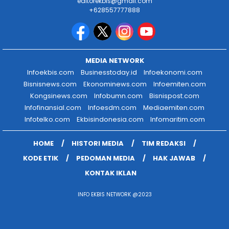
editorekbis@gmail.com
+628557777888
MEDIA NETWORK
Infoekbis.com
Businesstoday.id
Infoekonomi.com
Bisnisnews.com
Ekonominews.com
Infoemiten.com
Kongsinews.com
Infobumn.com
Bisnispost.com
Infofinansial.com
Infoesdm.com
Mediaemiten.com
Infotelko.com
Ekbisindonesia.com
Infomaritim.com
HOME
HISTORI MEDIA
TIM REDAKSI
KODE ETIK
PEDOMAN MEDIA
HAK JAWAB
KONTAK IKLAN
INFO EKBIS NETWORK @2023