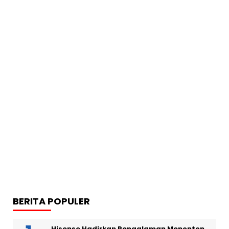
BERITA POPULER
Hisense Hadirkan Pengalaman Menonton