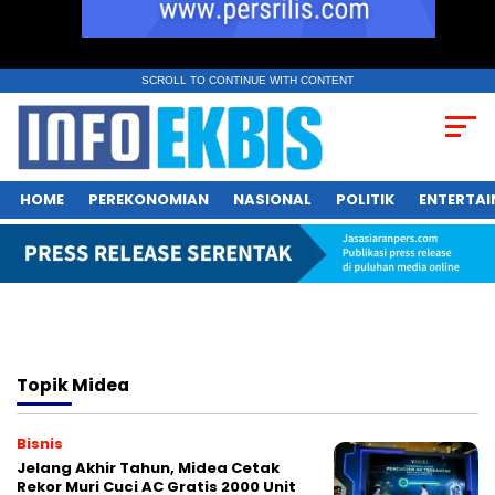
SCROLL TO CONTINUE WITH CONTENT
HOME
PEREKONOMIAN
NASIONAL
POLITIK
ENTERTA
Topik
Midea
Bisnis
Jelang Akhir Tahun, Midea Cetak
Rekor Muri Cuci AC Gratis 2000 Unit