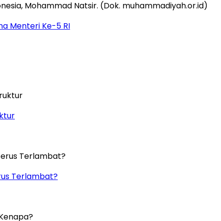
na Menteri Ke-5 RI
ktur
rus Terlambat?