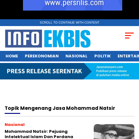
SCROLL TO CONTINUE WITH CONTENT
HOME
PEREKONOMIAN
NASIONAL
POLITIK
ENTERTA
Topik
Mengenang Jasa Mohammad Natsir
Nasional
Mohammad Natsir: Pejuang
Intelektual Islam Dan Perdana