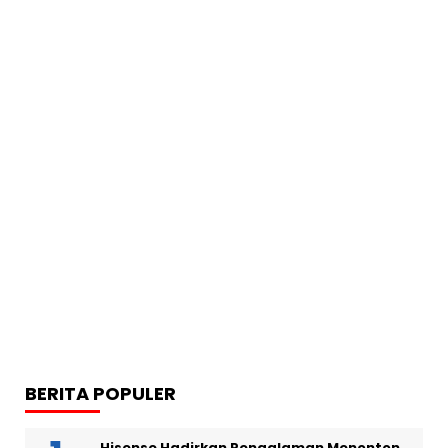
BERITA POPULER
Hisense Hadirkan Pengalaman Menonton