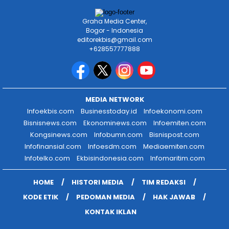
Graha Media Center,
Bogor - Indonesia
editorekbis@gmail.com
+628557777888
MEDIA NETWORK
Infoekbis.com
Businesstoday.id
Infoekonomi.com
Bisnisnews.com
Ekonominews.com
Infoemiten.com
Kongsinews.com
Infobumn.com
Bisnispost.com
Infofinansial.com
Infoesdm.com
Mediaemiten.com
Infotelko.com
Ekbisindonesia.com
Infomaritim.com
HOME
HISTORI MEDIA
TIM REDAKSI
KODE ETIK
PEDOMAN MEDIA
HAK JAWAB
KONTAK IKLAN