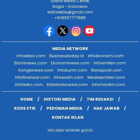
Graha Media Center,
Bogor - Indonesia
editorekbis@gmail.com
+628557777888
MEDIA NETWORK
Infoekbis.com
Businesstoday.id
Infoekonomi.com
Bisnisnews.com
Ekonominews.com
Infoemiten.com
Kongsinews.com
Infobumn.com
Bisnispost.com
Infofinansial.com
Infoesdm.com
Mediaemiten.com
Infotelko.com
Ekbisindonesia.com
Infomaritim.com
HOME
HISTORI MEDIA
TIM REDAKSI
KODE ETIK
PEDOMAN MEDIA
HAK JAWAB
KONTAK IKLAN
INFO EKBIS NETWORK @2023