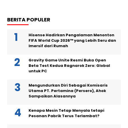
BERITA POPULER
Hisense Hadirkan Pengalaman Menonton
FIFA World Cup 2026™ yang Lebih Seru dan
Imersif dari Rumah
Gravity Game Unite Resmi Buka Open
Beta Test Kedua Ragnarok Zero: Global
untuk PC
Mengundurkan Diri Sebagai Komisaris
Utama PT. Pertamina (Persero), Ahok
Sampaikan Alasannya
Kenapa Mesin Tetap Menyala tetapi
Pesanan Pabrik Terus Terlambat?