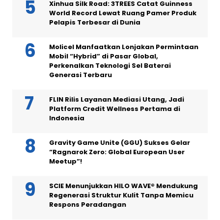
Xinhua Silk Road: 3TREES Catat Guinness
World Record Lewat Ruang Pamer Produk
Pelapis Terbesar di Dunia
Molicel Manfaatkan Lonjakan Permintaan
Mobil “Hybrid” di Pasar Global,
Perkenalkan Teknologi Sel Baterai
Generasi Terbaru
FLIN Rilis Layanan Mediasi Utang, Jadi
Platform Credit Wellness Pertama di
Indonesia
Gravity Game Unite (GGU) Sukses Gelar
“Ragnarok Zero: Global European User
Meetup”!
SCIE Menunjukkan HILO WAVE® Mendukung
Regenerasi Struktur Kulit Tanpa Memicu
Respons Peradangan