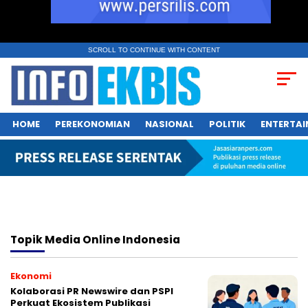
SCROLL TO CONTINUE WITH CONTENT
HOME
PEREKONOMIAN
NASIONAL
POLITIK
ENTERTA
Topik
Media Online Indonesia
Ekonomi
Kolaborasi PR Newswire dan PSPI
Perkuat Ekosistem Publikasi