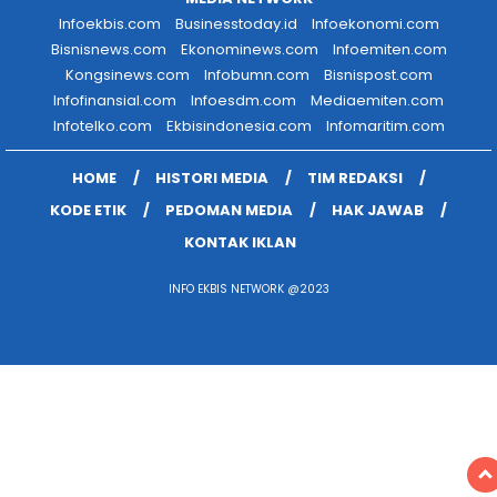
Infoekbis.com
Businesstoday.id
Infoekonomi.com
Bisnisnews.com
Ekonominews.com
Infoemiten.com
Kongsinews.com
Infobumn.com
Bisnispost.com
Infofinansial.com
Infoesdm.com
Mediaemiten.com
Infotelko.com
Ekbisindonesia.com
Infomaritim.com
HOME
HISTORI MEDIA
TIM REDAKSI
KODE ETIK
PEDOMAN MEDIA
HAK JAWAB
KONTAK IKLAN
INFO EKBIS NETWORK @2023