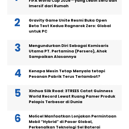
FIFA World Cup 2026™ yang Lebih Seru dan
Imersif dari Rumah
Gravity Game Unite Resmi Buka Open
Beta Test Kedua Ragnarok Zero: Global
untuk PC
Mengundurkan Diri Sebagai Komisaris
Utama PT. Pertamina (Persero), Ahok
Sampaikan Alasannya
Kenapa Mesin Tetap Menyala tetapi
Pesanan Pabrik Terus Terlambat?
Xinhua Silk Road: 3TREES Catat Guinness
World Record Lewat Ruang Pamer Produk
Pelapis Terbesar di Dunia
Molicel Manfaatkan Lonjakan Permintaan
Mobil “Hybrid” di Pasar Global,
Perkenalkan Teknologi Sel Baterai