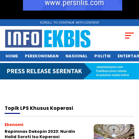
SCROLL TO CONTINUE WITH CONTENT
HOME
PEREKONOMIAN
NASIONAL
POLITIK
ENTERTA
Topik
LPS Khusus Koperasi
Ekonomi
Rapimnas Dekopin 2023: Nurdin
Halid Soroti Isu Koperasi