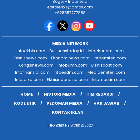
Bogor - Indonesia
editorekbis@gmail.com
+628557777888
MEDIA NETWORK
Infoekbis.com
Businesstoday.id
Infoekonomi.com
Bisnisnews.com
Ekonominews.com
Infoemiten.com
Kongsinews.com
Infobumn.com
Bisnispost.com
Infofinansial.com
Infoesdm.com
Mediaemiten.com
Infotelko.com
Ekbisindonesia.com
Infomaritim.com
HOME
HISTORI MEDIA
TIM REDAKSI
KODE ETIK
PEDOMAN MEDIA
HAK JAWAB
KONTAK IKLAN
INFO EKBIS NETWORK @2023