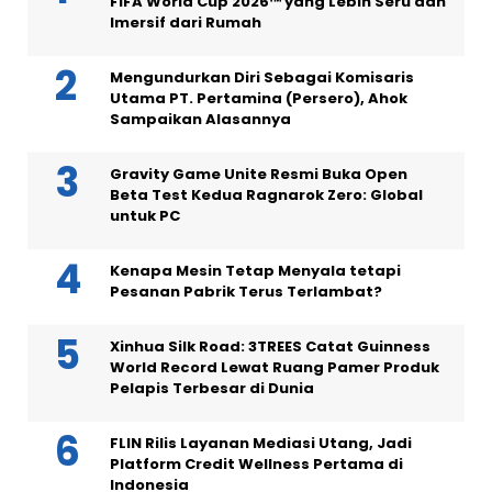
FIFA World Cup 2026™ yang Lebih Seru dan
Imersif dari Rumah
Mengundurkan Diri Sebagai Komisaris
Utama PT. Pertamina (Persero), Ahok
Sampaikan Alasannya
Gravity Game Unite Resmi Buka Open
Beta Test Kedua Ragnarok Zero: Global
untuk PC
Kenapa Mesin Tetap Menyala tetapi
Pesanan Pabrik Terus Terlambat?
Xinhua Silk Road: 3TREES Catat Guinness
World Record Lewat Ruang Pamer Produk
Pelapis Terbesar di Dunia
FLIN Rilis Layanan Mediasi Utang, Jadi
Platform Credit Wellness Pertama di
Indonesia