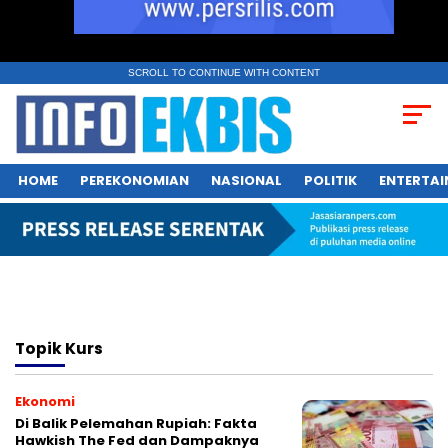
SCROLL TO CONTINUE WITH CONTENT
HOME
PEREKONOMIAN
NASIONAL
POLITIK
ENTERTA
Topik
Kurs
Ekonomi
Di Balik Pelemahan Rupiah: Fakta
Hawkish The Fed dan Dampaknya