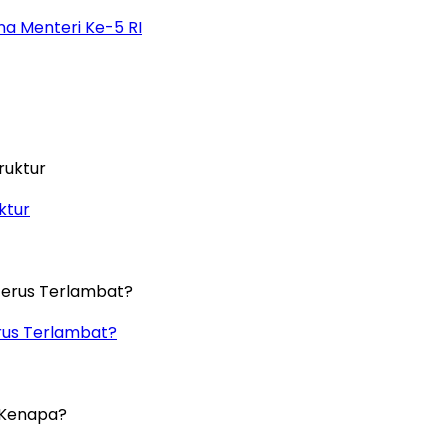
na Menteri Ke-5 RI
ktur
rus Terlambat?