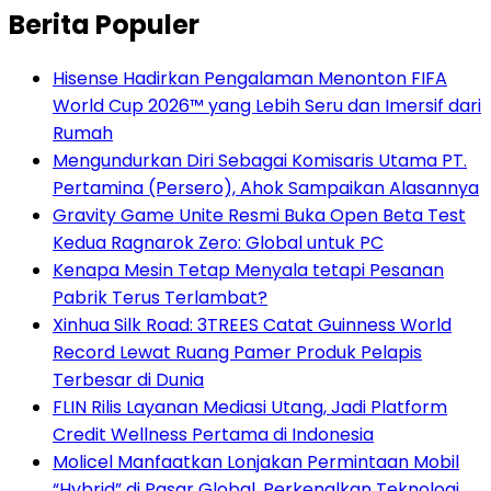
Berita Populer
Hisense Hadirkan Pengalaman Menonton FIFA
World Cup 2026™ yang Lebih Seru dan Imersif dari
Rumah
Mengundurkan Diri Sebagai Komisaris Utama PT.
Pertamina (Persero), Ahok Sampaikan Alasannya
Gravity Game Unite Resmi Buka Open Beta Test
Kedua Ragnarok Zero: Global untuk PC
Kenapa Mesin Tetap Menyala tetapi Pesanan
Pabrik Terus Terlambat?
Xinhua Silk Road: 3TREES Catat Guinness World
Record Lewat Ruang Pamer Produk Pelapis
Terbesar di Dunia
FLIN Rilis Layanan Mediasi Utang, Jadi Platform
Credit Wellness Pertama di Indonesia
Molicel Manfaatkan Lonjakan Permintaan Mobil
“Hybrid” di Pasar Global, Perkenalkan Teknologi