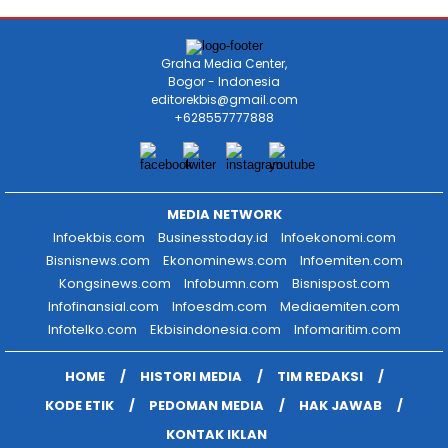
Graha Media Center,
Bogor - Indonesia
editorekbis@gmail.com
+628557777888
MEDIA NETWORK
Infoekbis.com
Businesstoday.id
Infoekonomi.com
Bisnisnews.com
Ekonominews.com
Infoemiten.com
Kongsinews.com
Infobumn.com
Bisnispost.com
Infofinansial.com
Infoesdm.com
Mediaemiten.com
Infotelko.com
Ekbisindonesia.com
Infomaritim.com
HOME
HISTORI MEDIA
TIM REDAKSI
KODE ETIK
PEDOMAN MEDIA
HAK JAWAB
KONTAK IKLAN