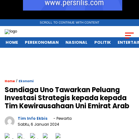
SCROLL TO CONTINUE WITH CONTENT
HOME
PEREKONOMIAN
NASIONAL
POLITIK
ENTERTA
/
Home
Ekonomi
Sandiaga Uno Tawarkan Peluang
Investasi Strategis kepada kepada
Tim Kewirausahaan Uni Emirat Arab
Tim Info Ekbis
- Pewarta
Sabtu, 6 Januari 2024