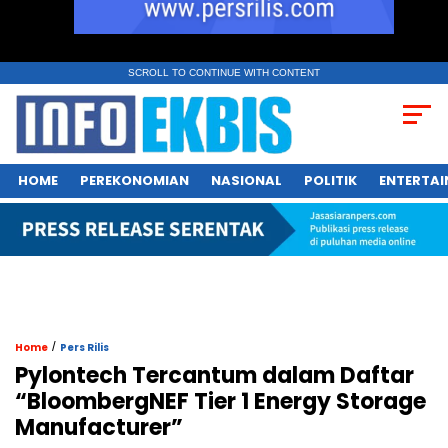
SCROLL TO CONTINUE WITH CONTENT
HOME
PEREKONOMIAN
NASIONAL
POLITIK
ENTERTA
/
Home
Pers Rilis
Pylontech Tercantum dalam Daftar
“BloombergNEF Tier 1 Energy Storage
Manufacturer”