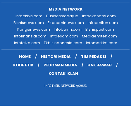
MEDIA NETWORK
Infoekbis.com
Businesstoday.id
Infoekonomi.com
Bisnisnews.com
Ekonominews.com
Infoemiten.com
Kongsinews.com
Infobumn.com
Bisnispost.com
Infofinansial.com
Infoesdm.com
Mediaemiten.com
Infotelko.com
Ekbisindonesia.com
Infomaritim.com
HOME
HISTORI MEDIA
TIM REDAKSI
KODE ETIK
PEDOMAN MEDIA
HAK JAWAB
KONTAK IKLAN
INFO EKBIS NETWORK @2023