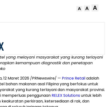
A
A
A
itel yang melayani masyarakat yang kurang terlayani
erapkan kemampuan diagnostik dan penetapan
oko
a
,
12 Maret 2026
/PRNewswire/ —
Prince Retail
adalah
tel bahan makanan asal Filipina yang berfokus untuk
arakat yang kurang terlayani dan masyarakat provinsi.
ni memperluas penggunaan
RELEX Solutions
untuk lebih
keakuratan perkiraan, ketersediaan di rak, dan
ga di seluruh jaringan tokonya.