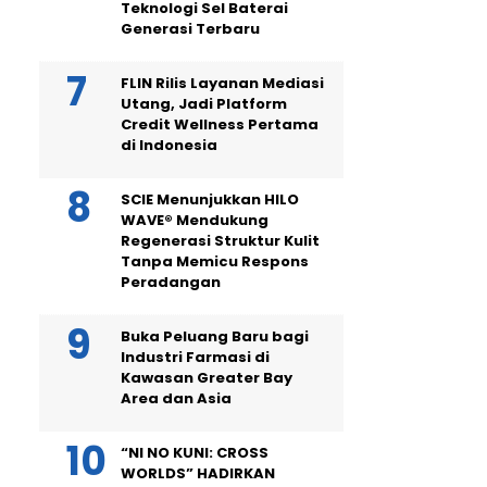
Teknologi Sel Baterai
Generasi Terbaru
FLIN Rilis Layanan Mediasi
Utang, Jadi Platform
Credit Wellness Pertama
di Indonesia
SCIE Menunjukkan HILO
WAVE® Mendukung
Regenerasi Struktur Kulit
Tanpa Memicu Respons
Peradangan
Buka Peluang Baru bagi
Industri Farmasi di
Kawasan Greater Bay
Area dan Asia
“NI NO KUNI: CROSS
WORLDS” HADIRKAN