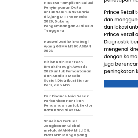
HIKSEMI Tampilkan Solusi
Penyimpanan Data
Prince Retail
untuk Seluruh Skenario
di Ajang DTI Indonesia
dan mengguna
2026, Dukung
Pengembangan AI di Asia
dan lokasi un
Tenggara
Prince Retail
Diagnostik ber
Huawei Jadi Mitra bagi
Ajang GSMA M360 ASEAN
mengenai kine
2026
dengan kemamp
Cision Raih MarTech
juga berenca
Breakthrough Awards
peningkatan 
2026 untuk Pemantauan
dan Analisis Media
Sosial, Distribusi Siaran
Pers, dan AEO
Fair Finance Asia Desak
Perbankan Hentikan
Pendanaan untuk Sektor
Batu Bara di ASEAN
Shueisha Perluas
Jangkauan Global
melalui MANGA MILLION,
Platform Manga yang