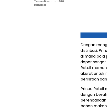
Tersedia dalam 100
Bahasa
Dengan mengo
distribusi, Pr
di mana pola p
dapat sangat 
Retail memah
akurat untuk
perkiraan dan
Prince Retail
dengan berali
perencanaan 
bahan makanan