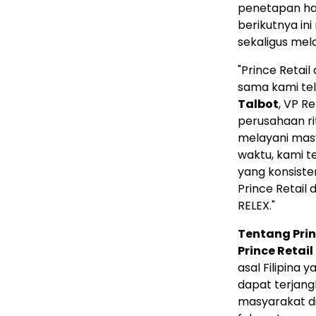
penetapan ha
berikutnya in
sekaligus mel
"Prince Retail
sama kami tel
Talbot
, VP Re
perusahaan ri
melayani masy
waktu, kami 
yang konsiste
Prince Retai
RELEX."
Tentang Prin
Prince Retai
asal Filipina
dapat terjang
masyarakat di 