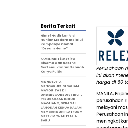
Berita Terkait
Himel Hadirkan Visi
Hunian Modern melalui
Kampanye Global
“Dream Home”
FAMILIARITÉ: Ketika
Sinema dan Sastra
Bertemu dalam Sebuah
Perusahaan r
Karya Puitis
ini akan men
harga di 80 t
MONDEVITA
MENGAKUISISI SAHAM
MAYORITAS DI
MANILA, Filipin
UNDERSCORE DISTRICT,
PERUSAHAAN INDUK
perusahaan ri
MAGLIANO, SEBAGAI
melayani masy
LANGKAH KEDUA DALAM
MEMBANGUN PLATFORM
Perusahaan i
MEREK MEWAH ITALIA
meningkatkan 
BARU
penetapan har