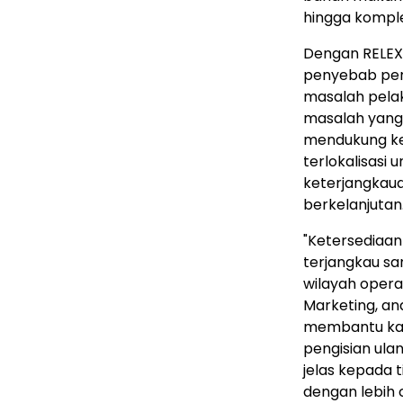
hingga komple
Dengan RELEX 
penyebab pen
masalah pela
masalah yang
mendukung ke
terlokalisasi
keterjangkaua
berkelanjutan
"Ketersediaan
terjangkau sa
wilayah opera
Marketing, and
membantu kam
pengisian ula
jelas kepada 
dengan lebih 