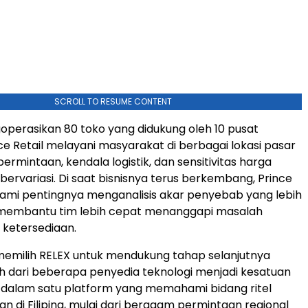
SCROLL TO RESUME CONTENT
perasikan 80 toko yang didukung oleh 10 pusat
ince Retail melayani masyarakat di berbagai lokasi pasar
ermintaan, kendala logistik, dan sensitivitas harga
bervariasi. Di saat bisnisnya terus berkembang, Prince
ami pentingnya menganalisis akar penyebab yang lebih
 membantu tim lebih cepat menanggapi masalah
 ketersediaan.
 memilih RELEX untuk mendukung tahap selanjutnya
h dari beberapa penyedia teknologi menjadi kesatuan
dalam satu platform yang memahami bidang ritel
 di Filipina, mulai dari beragam permintaan regional