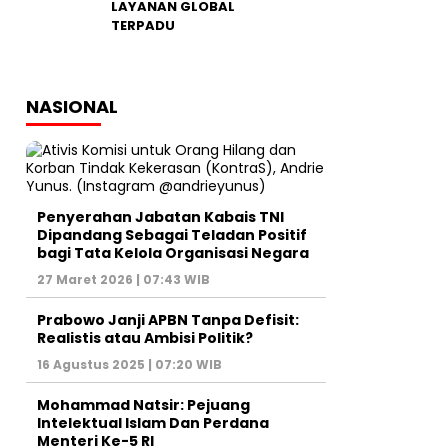
LAYANAN GLOBAL
TERPADU
NASIONAL
Penyerahan Jabatan Kabais TNI
Dipandang Sebagai Teladan Positif
bagi Tata Kelola Organisasi Negara
27 Maret 2026 | 07:43 WIB
Prabowo Janji APBN Tanpa Defisit:
Realistis atau Ambisi Politik?
16 Agustus 2025 | 07:20 WIB
Mohammad Natsir: Pejuang
Intelektual Islam Dan Perdana
Menteri Ke-5 RI