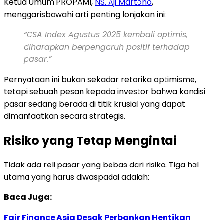
Ketua Umum PROPAMI,
NS. Aji Martono
,
menggarisbawahi arti penting lonjakan ini:
“CSA Index Agustus 2025 kembali optimis,
diharapkan berpengaruh positif terhadap
pasar.”
Pernyataan ini bukan sekadar retorika optimisme,
tetapi sebuah pesan kepada investor bahwa kondisi
pasar sedang berada di titik krusial yang dapat
dimanfaatkan secara strategis.
Risiko yang Tetap Mengintai
Tidak ada reli pasar yang bebas dari risiko. Tiga hal
utama yang harus diwaspadai adalah:
Baca Juga:
Fair Finance Asia Desak Perbankan Hentikan