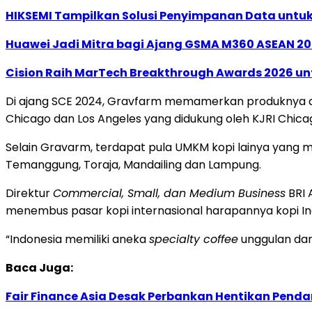
HIKSEMI Tampilkan Solusi Penyimpanan Data untuk 
Huawei Jadi Mitra bagi Ajang GSMA M360 ASEAN 2
Cision Raih MarTech Breakthrough Awards 2026 untu
Di ajang SCE 2024, Gravfarm memamerkan produknya di 
Chicago dan Los Angeles yang didukung oleh KJRI Chicag
Selain Gravarm, terdapat pula UMKM kopi lainya yang 
Temanggung, Toraja, Mandailing dan Lampung.
Direktur
Commercial, Small, dan Medium Business
BRI 
menembus pasar kopi internasional harapannya kopi Ind
“Indonesia memiliki aneka
specialty coffee
unggulan dari
Baca Juga:
Fair Finance Asia Desak Perbankan Hentikan Penda