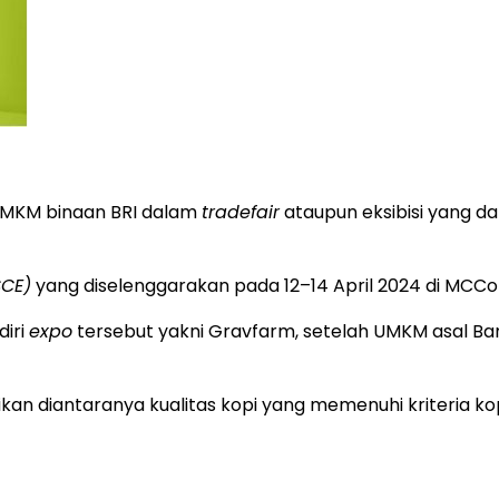
 UMKM binaan BRI dalam
tradefair
ataupun eksibisi yang d
SCE)
yang diselenggarakan pada 12–14 April 2024 di MCCor
iri
expo
tersebut yakni Gravfarm, setelah UMKM asal Ban
n diantaranya kualitas kopi yang memenuhi kriteria kopi