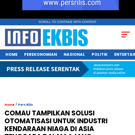
SCROLL TO CONTINUE WITH CONTENT
HOME
PEREKONOMIAN
NASIONAL
POLITIK
ENTERTA
/
Home
Pers Rilis
COMAU TAMPILKAN SOLUSI
OTOMATISASI UNTUK INDUSTRI
KENDARAAN NIAGA DI ASIA