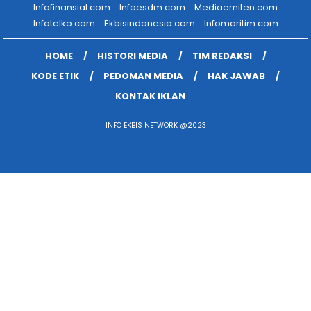
Infofinansial.com
Infoesdm.com
Mediaemiten.com
Infotelko.com
Ekbisindonesia.com
Infomaritim.com
HOME
HISTORI MEDIA
TIM REDAKSI
KODE ETIK
PEDOMAN MEDIA
HAK JAWAB
KONTAK IKLAN
INFO EKBIS NETWORK @2023