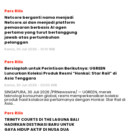
Pers Rilis
Netcore berganti nama menjadi
Netcore.ai dan menjadi platform
pemasaran berbasis AI agen
pertama yang turut bertanggung
jawab atas pertumbuhan
pelanggan
Kamis, 30 Juli 2026 - 10:10 WIB
Pers Rilis
Bersiaplah untuk Perintisan Berikutnya: UGREEN
Luncurkan Koleksi Produk Resmi “Honkai: Star Rail” di
Asia Tenggara
Kamis, 30 Juli 2026 - 03:00 WIB
SINGAPURA, 30 Juli 2026 /PRNewswire/ — UGREEN, merek
teknologi konsumen global, resmi memperkenalkan koleksi
produk hasil kolaborasi pertamanya dengan Honkai: Star Rail di
Asia…
Pers Rilis
TRINITY COURTS DI THE LAGUNA BALI
HADIRKAN DESTINASI BARU UNTUK
GAYA HIDUP AKTIF DI NUSA DUA