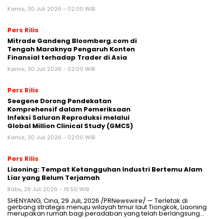
Kamis, 30 Juli 2026 - 02:00 WIB
Pers Rilis
Mitrade Gandeng Bloomberg.com di
Tengah Maraknya Pengaruh Konten
Finansial terhadap Trader di Asia
Kamis, 30 Juli 2026 - 02:00 WIB
Pers Rilis
Seegene Dorong Pendekatan
Komprehensif dalam Pemeriksaan
Infeksi Saluran Reproduksi melalui
Global Million Clinical Study (GMCS)
Kamis, 30 Juli 2026 - 02:00 WIB
Pers Rilis
Liaoning: Tempat Ketangguhan Industri Bertemu Alam
Liar yang Belum Terjamah
Rabu, 29 Juli 2026 - 16:50 WIB
SHENYANG, Cina, 29 Juli, 2026 /PRNewswire/ — Terletak di
gerbang strategis menuju wilayah timur laut Tiongkok, Liaoning
merupakan rumah bagi peradaban yang telah berlangsung…