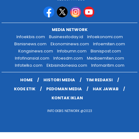
MEDIA NETWORK
Infoekbis.com
Businesstoday.id
Infoekonomi.com
Bisnisnews.com
Ekonominews.com
Infoemiten.com
Kongsinews.com
Infobumn.com
Bisnispost.com
Infofinansial.com
Infoesdm.com
Mediaemiten.com
Infotelko.com
Ekbisindonesia.com
Infomaritim.com
HOME
HISTORI MEDIA
TIM REDAKSI
KODE ETIK
PEDOMAN MEDIA
HAK JAWAB
KONTAK IKLAN
INFO EKBIS NETWORK @2023