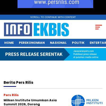
SCROLL TO CONTINUE WITH CONTENT
HOME
PEREKONOMIAN
NASIONAL
POLITIK
ENTERTA
Berita
Pers Rilis
Pers Rilis
Milken Institute Umumkan Asia
Summit 2026, Dorong