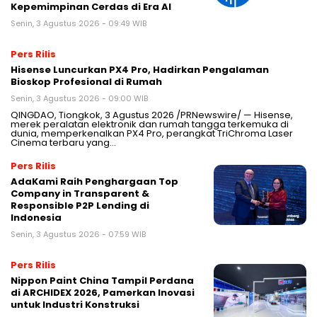
Kepemimpinan Cerdas di Era AI
Senin, 3 Agustus 2026 - 09:49 WIB
Pers Rilis
Hisense Luncurkan PX4 Pro, Hadirkan Pengalaman
Bioskop Profesional di Rumah
Senin, 3 Agustus 2026 - 09:00 WIB
QINGDAO, Tiongkok, 3 Agustus 2026 /PRNewswire/ — Hisense,
merek peralatan elektronik dan rumah tangga terkemuka di
dunia, memperkenalkan PX4 Pro, perangkat TriChroma Laser
Cinema terbaru yang…
Pers Rilis
AdaKami Raih Penghargaan Top
Company in Transparent &
Responsible P2P Lending di
Indonesia
Senin, 3 Agustus 2026 - 07:59 WIB
Pers Rilis
Nippon Paint China Tampil Perdana
di ARCHIDEX 2026, Pamerkan Inovasi
untuk Industri Konstruksi