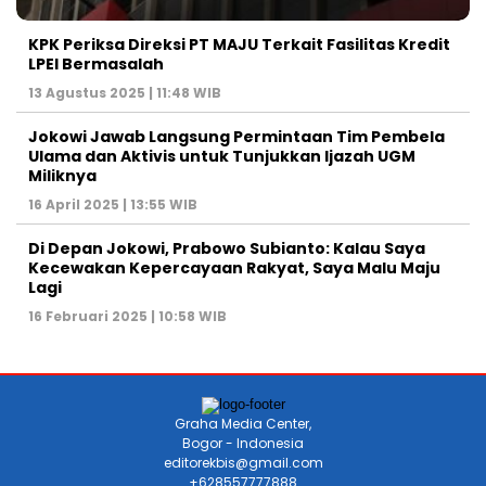
KPK Periksa Direksi PT MAJU Terkait Fasilitas Kredit
LPEI Bermasalah
13 Agustus 2025 | 11:48 WIB
Jokowi Jawab Langsung Permintaan Tim Pembela
Ulama dan Aktivis untuk Tunjukkan Ijazah UGM
Miliknya
16 April 2025 | 13:55 WIB
Di Depan Jokowi, Prabowo Subianto: Kalau Saya
Kecewakan Kepercayaan Rakyat, Saya Malu Maju
Lagi
16 Februari 2025 | 10:58 WIB
Graha Media Center,
Bogor - Indonesia
editorekbis@gmail.com
+628557777888