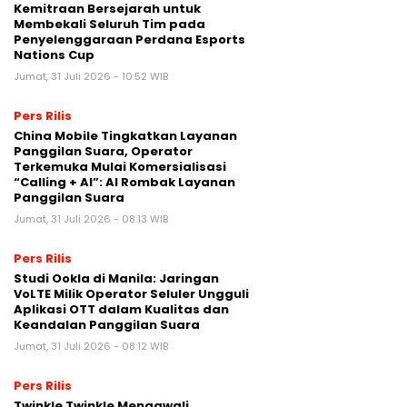
Kemitraan Bersejarah untuk
Membekali Seluruh Tim pada
Penyelenggaraan Perdana Esports
Nations Cup
Jumat, 31 Juli 2026 - 10:52 WIB
Pers Rilis
China Mobile Tingkatkan Layanan
Panggilan Suara, Operator
Terkemuka Mulai Komersialisasi
“Calling + AI”: AI Rombak Layanan
Panggilan Suara
Jumat, 31 Juli 2026 - 08:13 WIB
Pers Rilis
Studi Ookla di Manila: Jaringan
VoLTE Milik Operator Seluler Ungguli
Aplikasi OTT dalam Kualitas dan
Keandalan Panggilan Suara
Jumat, 31 Juli 2026 - 08:12 WIB
Pers Rilis
Twinkle Twinkle Mengawali