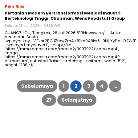
Pers Rilis
Pertanian Modern Bertransformasi Menjadi Industri
Berteknologi Tinggi: Chairman, Wens Foodstuff Group
Selasa, 28 Juli 2026 - 04:58 WIB
GUANGZHOU, Tiongkok, 28 Juli 2026 /PRNewswire/ — Artikel
berita dari South:
jwplayer.key=”3Fznr2BGJZtpwZmA+81lm048ks6+0NjLXyDdsO2YkfE
jwplayer(‘myplayer1’).setup({file:
‘https://mma.prnasia.com/media2/3007922/video.mp4’,
image:
‘https://mma.prnasia.com/media2/3007922/video.mp4?
p=medium’, autostart:’false’, stretching : ‘uniform’, width: ‘512’,
height: ‘288’});…
Paginasi
pos
Sebelumnya
1
2
3
4
…
27
Selanjutnya