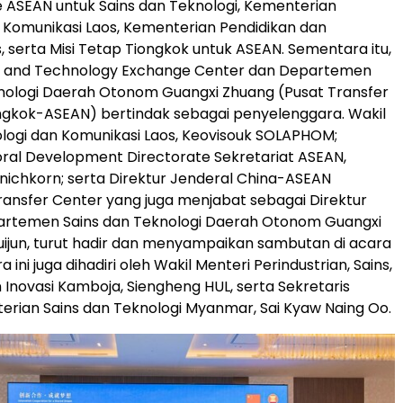
 ASEAN untuk Sains dan Teknologi, Kementerian
 Komunikasi Laos, Kementerian Pendidikan dan
, serta Misi Tetap Tiongkok untuk ASEAN. Sementara itu,
e and Technology Exchange Center dan Departemen
nologi Daerah Otonom Guangxi Zhuang (Pusat Transfer
ngkok-ASEAN) bertindak sebagai penyelenggara. Wakil
logi dan Komunikasi Laos, Keovisouk SOLAPHOM;
oral Development Directorate Sekretariat ASEAN,
ichkorn; serta Direktur Jenderal China-ASEAN
ansfer Center yang juga menjabat sebagai Direktur
artemen Sains dan Teknologi Daerah Otonom Guangxi
uijun, turut hadir dan menyampaikan sambutan di acara
 ini juga dihadiri oleh Wakil Menteri Perindustrian, Sains,
n Inovasi Kamboja, Siengheng HUL, serta Sekretaris
rian Sains dan Teknologi Myanmar, Sai Kyaw Naing Oo.