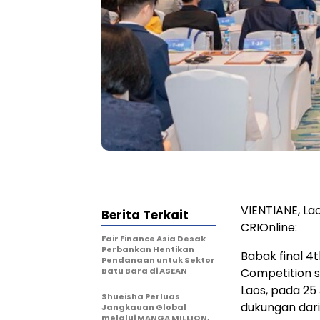
VIENTIANE, Lao
Berita Terkait
CRIOnline:
Fair Finance Asia Desak
Perbankan Hentikan
Babak final 4
Pendanaan untuk Sektor
Batu Bara di ASEAN
Competition s
Laos, pada 25
Shueisha Perluas
dukungan dari
Jangkauan Global
melalui MANGA MILLION,