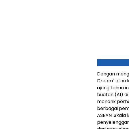
Dengan menga
Dream" atau K
ajang tahun i
buatan (AI) d
menarik perhat
berbagai pem
ASEAN. Skala 
penyelenggar