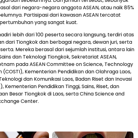
ggaraan sebelumnya. Dari jumlah tersebut, sebanyak
rasal dari negara-negara anggota ASEAN, atau naik 85%
belumnya. Partisipasi dari kawasan ASEAN tercatat
pertumbuhan yang sangat kuat.
hadiri lebih dari 100 peserta secara langsung, terdiri atas
 dari Tiongkok dan berbagai negara, dewan juri, serta
erta. Mereka berasal dari sejumlah institusi, antara lain
ains dan Teknologi Tiongkok, Sekretariat ASEAN,
ietnam pada ASEAN Committee on Science, Technology
n (COSTI), Kementerian Pendidikan dan Olahraga Laos,
eknologi dan Komunikasi Laos, Badan Riset dan Inovasi
), Kementerian Pendidikan Tinggi, Sains, Riset, dan
aan Besar Tiongkok di Laos, serta China Science and
xchange Center.