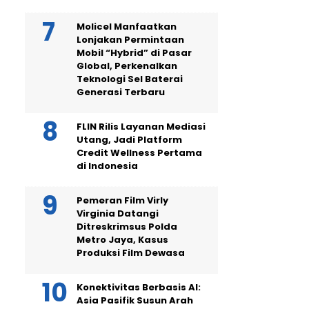
Molicel Manfaatkan
Lonjakan Permintaan
Mobil “Hybrid” di Pasar
Global, Perkenalkan
Teknologi Sel Baterai
Generasi Terbaru
FLIN Rilis Layanan Mediasi
Utang, Jadi Platform
Credit Wellness Pertama
di Indonesia
Pemeran Film Virly
Virginia Datangi
Ditreskrimsus Polda
Metro Jaya, Kasus
Produksi Film Dewasa
Konektivitas Berbasis AI:
Asia Pasifik Susun Arah