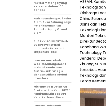
ASEAN, Komite
Platform Manga yang
Tersedia dalam 100
Teknologi dan
Bahasa
Olahraga Laos
China Scienc
Haier Gandeng AO 1 Point
Slam, Buka Peluang bagi
Sains dan Tek
Petenis Komunitas
Tampil di Ajang Grand
Teknologi Tio
Slam
Menteri Tekno
Direktur Sect
SUS ENVIRONMENT Raih
Dua Proyek WtE di
Kanchana Wan
Indonesia, Percepat
Ekspansi Global
Technology Tr
Jenderal Dep
UOB Perkuat Bisnis
Zhuang, Sun R
Wealth Management
melalui Kemitraan
tersebut. Acara
Distribusi Strategis
dengan Allianz Global
Teknologi, da
Investors
Tetap Kemente
Mitrade Raih Gelar “AI
Broker of the Year 2026”,
Hadirkan MitradeGPT
Versi Terbaru di Asia
UNISOC Lyric Audio: