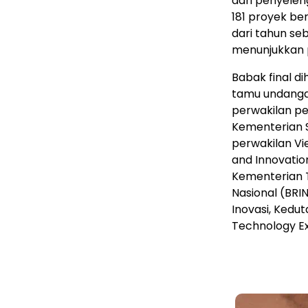
dari penyelen
181 proyek be
dari tahun se
menunjukkan 
Babak final di
tamu undangan
perwakilan pes
Kementerian S
perwakilan V
and Innovatio
Kementerian T
Nasional (BRIN
Inovasi, Kedut
Technology E